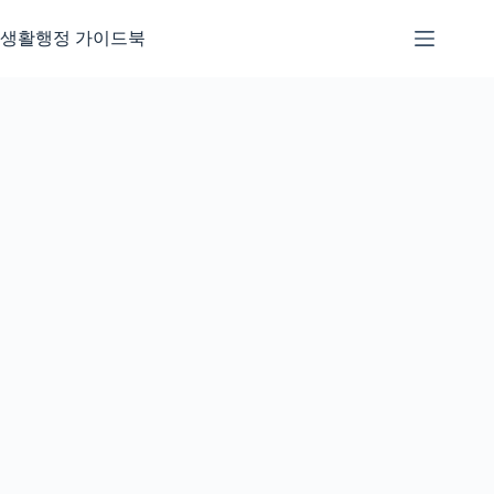
본
문
생활행정 가이드북
으
로
건
너
뛰
기