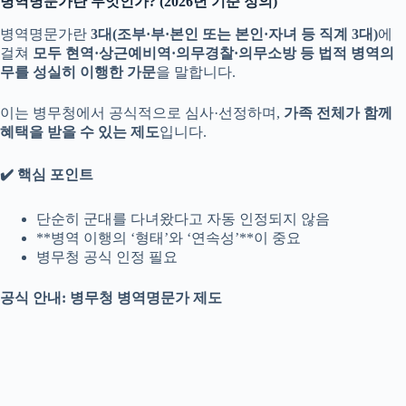
병역명문가란 무엇인가? (2026년 기준 정의)
병역명문가란
3대(조부·부·본인 또는 본인·자녀 등 직계 3대)
에
걸쳐
모두 현역·상근예비역·의무경찰·의무소방 등 법적 병역의
무를 성실히 이행한 가문
을 말합니다.
이는 병무청에서 공식적으로 심사·선정하며,
가족 전체가 함께
혜택을 받을 수 있는 제도
입니다.
✔️ 핵심 포인트
단순히 군대를 다녀왔다고 자동 인정되지 않음
**병역 이행의 ‘형태’와 ‘연속성’**이 중요
병무청 공식 인정 필요
공식 안내: 병무청 병역명문가 제도