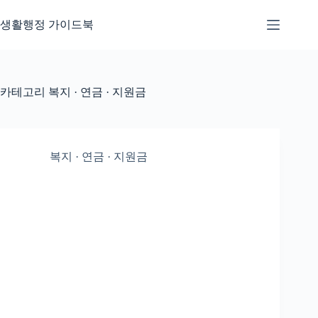
본
문
생활행정 가이드북
으
로
건
너
카테고리
복지 · 연금 · 지원금
뛰
기
복지 · 연금 · 지원금