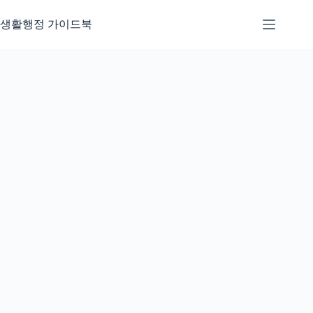
본
문
생활행정 가이드북
으
로
건
너
뛰
기