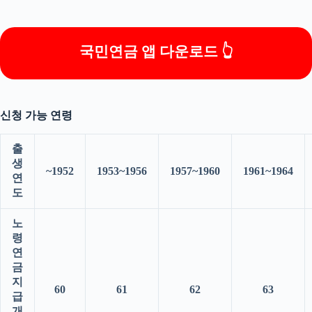
국민연금 앱 다운로드 👆
신청 가능 연령
출
생
~1952
1953~1956
1957~1960
1961~1964
연
도
노
령
연
금
지
60
61
62
63
급
개