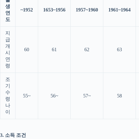
생
~1952
1653~1956
1957~1960
1961~1964
연
도
지
급
개
60
61
62
63
시
연
령
조
기
수
55~
56~
57~
58
령
나
이
3. 소득 조건