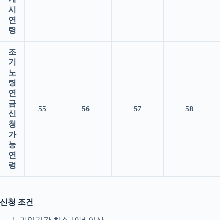
시
연
령
조
기
노
령
연
금
55
56
57
58
신
청
가
능
연
령
신청 조건
가입기간 최소 10년 이상