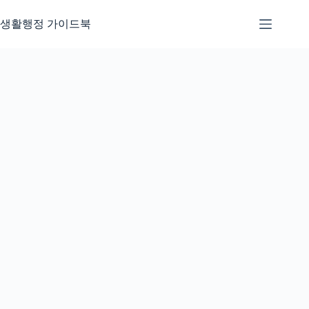
본
문
생활행정 가이드북
으
로
건
너
뛰
기