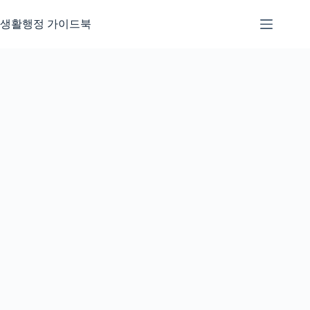
본
문
생활행정 가이드북
으
로
건
너
뛰
기