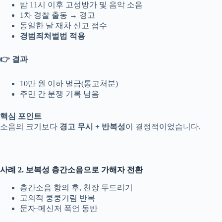
밤 11시 이후 고성방가 및 음악 소음
1차 경찰 출동 → 경고
동일한 날 재차 신고 접수
경범죄처벌법 적용
👉 결과
10만 원 이하 벌금(통고처분)
주민 간 분쟁 기록 남음
핵심 포인트
소음의 크기보다
경고 무시 + 반복성
이 결정적이었습니다.
사례 2. 보복성 층간소음으로 가해자 전환
층간소음 항의 후, 천장 두드리기
고의적 쿵쿵거림 반복
문자·메신저 폭언 동반