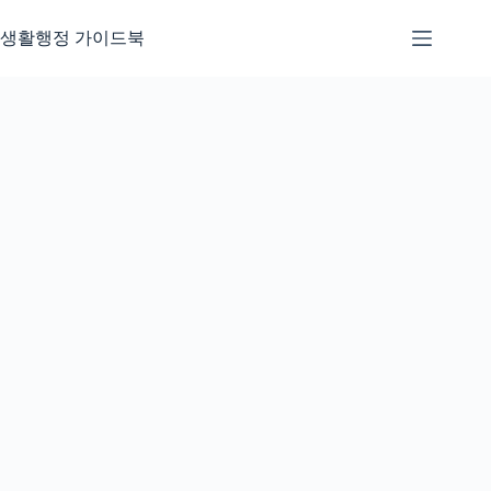
본
문
생활행정 가이드북
으
로
건
너
뛰
기