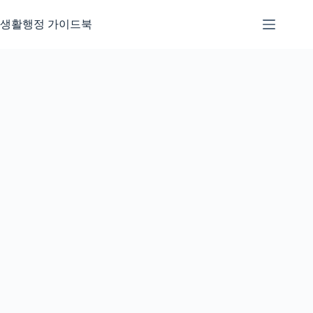
본
문
생활행정 가이드북
으
로
건
너
뛰
기