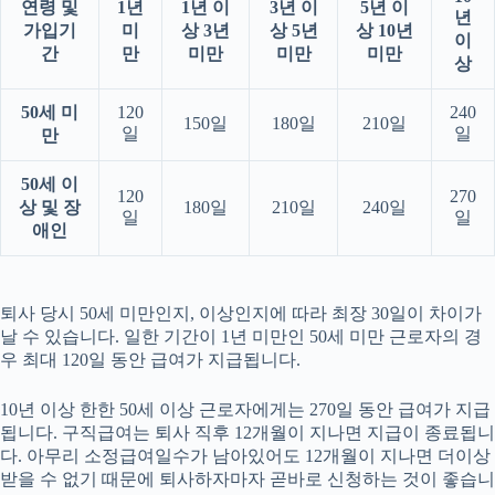
연령 및
1년
1년 이
3년 이
5년 이
년
가입기
미
상 3년
상 5년
상 10년
이
간
만
미만
미만
미만
상
50세 미
120
240
150일
180일
210일
일
일
만
50세 이
120
270
상 및 장
180일
210일
240일
일
일
애인
퇴사 당시 50세 미만인지, 이상인지에 따라 최장 30일이 차이가
날 수 있습니다. 일한 기간이 1년 미만인 50세 미만 근로자의 경
우 최대 120일 동안 급여가 지급됩니다.
10년 이상 한한 50세 이상 근로자에게는 270일 동안 급여가 지급
됩니다. ​구직급여는 퇴사 직후 12개월이 지나면 지급이 종료됩니
다. 아무리 소정급여일수가 남아있어도 12개월이 지나면 더이상
받을 수 없기 때문에 퇴사하자마자 곧바로 신청하는 것이 좋습니