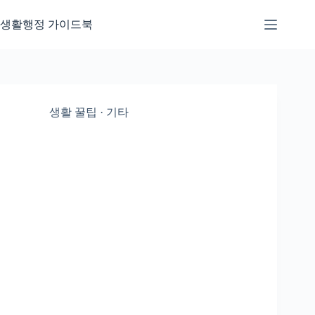
본
문
생활행정 가이드북
으
로
건
너
뛰
기
생활 꿀팁 · 기타