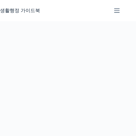
본
문
생활행정 가이드북
으
로
건
너
뛰
기