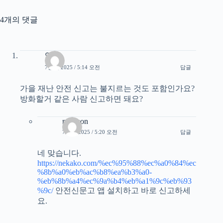
4개의 댓글
익명
7월 8, 2025 / 5:14 오전
답글
가을 재난 안전 신고는 불지르는 것도 포함인가요?
방화할거 같은 사람 신고하면 돼요?
minwon
7월 8, 2025 / 5:20 오전
답글
네 맞습니다.
https://nekako.com/%ec%95%88%ec%a0%84%ec
%8b%a0%eb%ac%b8%ea%b3%a0-
%eb%8b%a4%ec%9a%b4%eb%a1%9c%eb%93
%9c/
안전신문고 앱 설치하고 바로 신고하세
요.